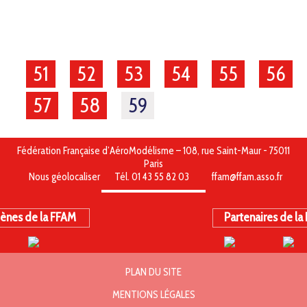
51
52
53
54
55
56
57
58
59
Fédération Française d’AéroModélisme – 108, rue Saint-Maur - 75011
Paris
Nous géolocaliser
Tél. 01 43 55 82 03
ffam@ffam.asso.fr
ènes de la FFAM
Partenaires de la
PLAN DU SITE
MENTIONS LÉGALES