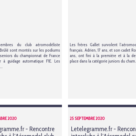
embres du club aéromodéliste
Les
frères Gallet
survolent l’aéromo
Brûlé sont montés sur les podiums
français.
Adrien
, 17 ans, et son cadet
Ro
 seniors du championnat de France
ans, ont fini à la première et à la d
r à guidage automatique F1E. Les
place dans la catégorie juniors du
cham.
..
MBRE 2020
25 SEPTEMBRE 2020
gramme.fr - Rencontre
Letelegramme.fr - Rencon