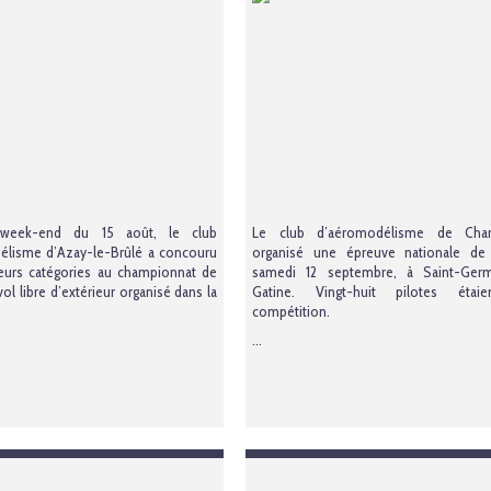
week-end du 15 août, le club
Le club d’aéromodélisme de Char
élisme d’Azay-le-Brûlé a concouru
organisé une épreuve nationale de
eurs catégories au championnat de
samedi 12 septembre, à Saint-Germ
ol libre d’extérieur organisé dans la
Gatine. Vingt-huit pilotes étai
compétition.
...