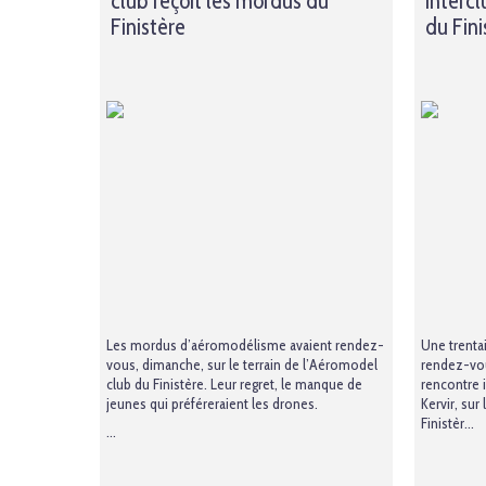
club reçoit les mordus du
interc
Finistère
du Fin
Les mordus d’aéromodélisme avaient rendez-
Une trenta
vous, dimanche, sur le terrain de l’Aéromodel
rendez-vo
club du Finistère. Leur regret, le manque de
rencontre 
jeunes qui préféreraient les drones.
Kervir, sur
Finistèr...
...