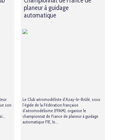
ub
Championnat de France de
planeur à guidage
automatique
teur
Le Club aéromodéliste d’Azay-le-Brûlé, sous
 que son
l’égide de la Fédération française
d’aéromodélisme (FFAM), organise le
i...
championnat de France de planeur à guidage
automatique F1E, le...