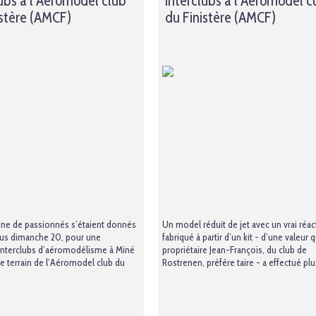
lubs à l’Aéromodel club
interclubs à l’Aéromodel c
istère (AMCF)
du Finistère (AMCF)
ine de passionnés s’étaient donnés
Un model réduit de jet avec un vrai réac
us dimanche 20, pour une
fabriqué à partir d’un kit - d’une valeur
interclubs d’aéromodélisme à Miné
propriétaire Jean-François, du club de
 le terrain de l’Aéromodel club du
Rostrenen, préfère taire - a effectué plus