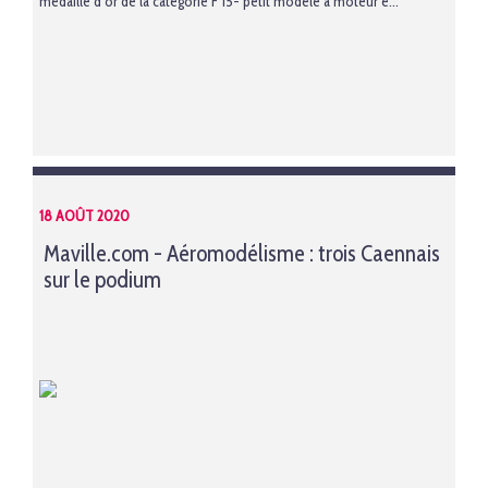
médaille d’or de la catégorie F 15- petit modèle à moteur é...
18 AOÛT 2020
Maville.com - Aéromodélisme : trois Caennais
sur le podium