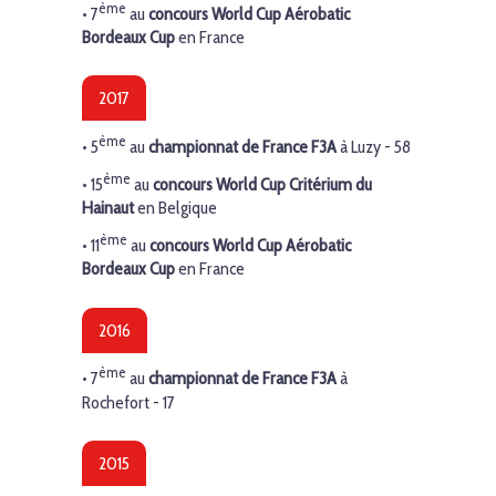
ème
• 7
au
concours World Cup Aérobatic
Bordeaux Cup
en France
2017
ème
• 5
au
championnat de France F3A
à Luzy - 58
ème
• 15
au
concours World Cup Critérium du
Hainaut
en Belgique
ème
• 11
au
concours World Cup Aérobatic
Bordeaux Cup
en France
2016
ème
• 7
au
championnat de France F3A
à
Rochefort - 17
2015