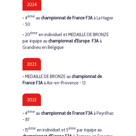
2024
ème
• 4
au
championnat de France
F3A
à La Hague
- 50
ème
• 20
en individuel et MEDAILLE DE BRONZE
par équipe au
championnat d'Europe
F3A
à
Grandrieu en Belgique
2023
• MEDAILLE DE BRONZE au
championnat de
France
F3A
à Aix-en-Provence - 13
2022
ème
• 4
au
championnat de France
F3A
à Peyrilhac
- 87
ème
ème
• 15
en individuel et
5
par équipe au