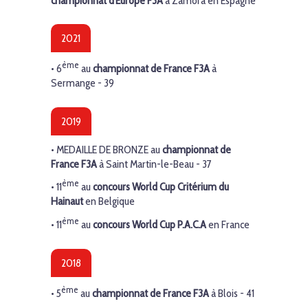
championnat d'Europe
F3A
à Zamora en Espagne
2021
ème
• 6
au
championnat de France F3A
à
Sermange - 39
2019
• MEDAILLE DE BRONZE au
championnat de
France F3A
à Saint Martin-le-Beau - 37
ème
• 11
au
concours World Cup Critérium du
Hainaut
en Belgique
ème
• 11
au
concours World Cup P.A.C.A
en France
2018
ème
• 5
au
championnat de France F3A
à Blois - 41