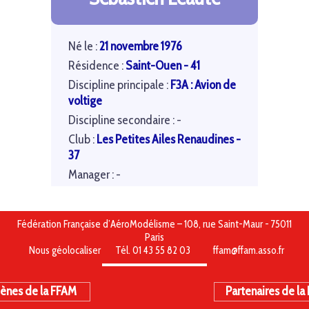
Né le :
21 novembre 1976
Résidence :
Saint-Ouen - 41
Discipline principale :
F3A : Avion de
voltige
Discipline secondaire : -
Club :
Les Petites Ailes Renaudines -
37
Manager : -
Fédération Française d’AéroModélisme – 108, rue Saint-Maur - 75011
Paris
Nous géolocaliser
Tél. 01 43 55 82 03
ffam@ffam.asso.fr
ènes de la FFAM
Partenaires de la