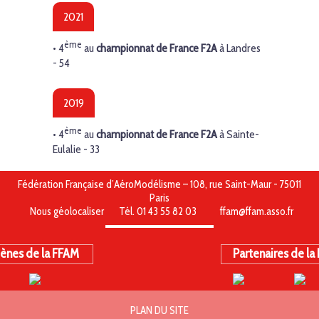
2021
ème
• 4
au
championnat de France F2A
à Landres
- 54
2019
ème
• 4
au
championnat de France F2A
à Sainte-
Eulalie - 33
Fédération Française d’AéroModélisme – 108, rue Saint-Maur - 75011
Paris
Nous géolocaliser
Tél. 01 43 55 82 03
ffam@ffam.asso.fr
ènes de la FFAM
Partenaires de la
PLAN DU SITE