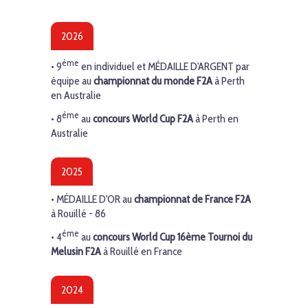
2026
ème
• 9
en individuel et
MÉDAILLE
D'ARGENT
par
équipe au
championnat du monde F2A
à Perth
en Australie
ème
• 8
au
concours World Cup F2A
à Perth en
Australie
2025
•
MÉDAILLE D'OR
au
championnat de France F2A
à Rouillé - 86
ème
• 4
au
concours World Cup 16ème Tournoi du
Melusin F2A
à Rouillé en France
2024