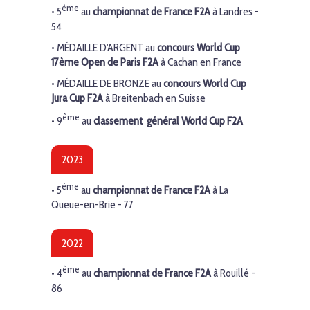
ème
• 5
au
championnat de France F2A
à Landres -
54
•
MÉDAILLE D'ARGENT
au
concours World Cup
17ème Open de Paris F2A
à Cachan en France
•
MÉDAILLE DE BRONZE
au
concours World Cup
Jura Cup F2A
à Breitenbach en Suisse
ème
• 9
au
classement général World Cup F2A
2023
ème
• 5
au
championnat de France F2A
à La
Queue-en-Brie - 77
2022
ème
• 4
au
championnat de France F2A
à Rouillé -
86