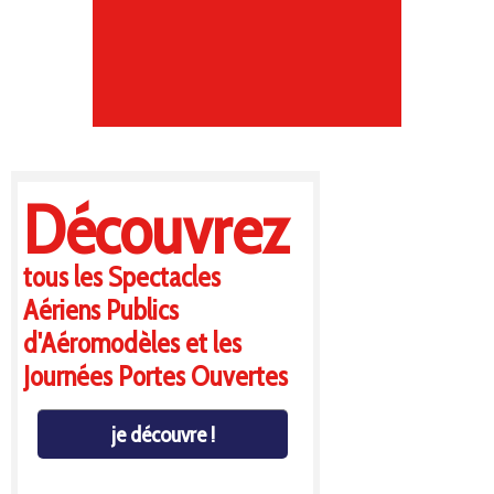
Découvrez
tous les Spectacles
Aériens Publics
d'Aéromodèles et les
Journées Portes Ouvertes
je découvre !