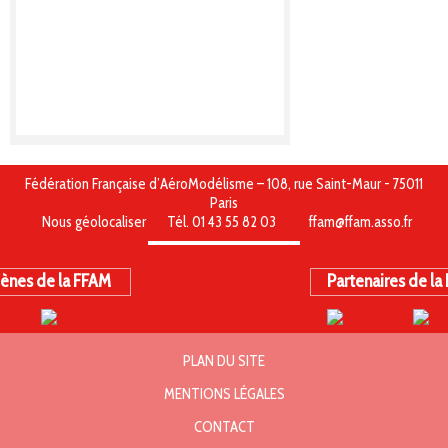
Fédération Française d’AéroModélisme – 108, rue Saint-Maur - 75011
Paris
Nous géolocaliser
Tél. 01 43 55 82 03
ffam@ffam.asso.fr
ènes de la FFAM
Partenaires de la
PLAN DU SITE
MENTIONS LÉGALES
CONTACT