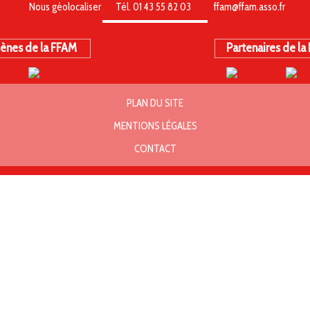
Nous géolocaliser
Tél. 01 43 55 82 03
ffam@ffam.asso.fr
ènes de la FFAM
Partenaires de la
PLAN DU SITE
MENTIONS LÉGALES
CONTACT