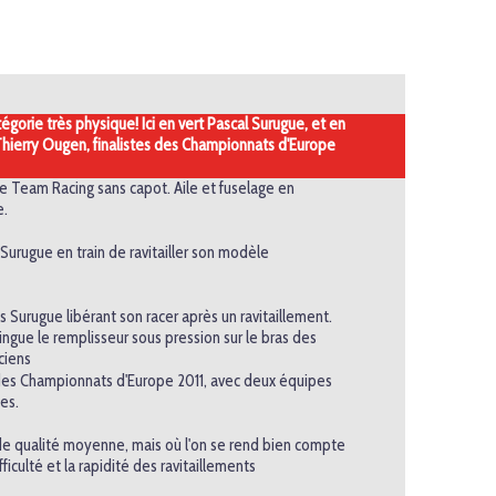
égorie très physique! Ici en vert Pascal Surugue, et en
hierry Ougen, finalistes des Championnats d'Europe
e Team Racing sans capot. Aile et fuselage en
e.
Surugue en train de ravitailler son modèle
 Surugue libérant son racer après un ravitaillement.
ingue le remplisseur sous pression sur le bras des
ciens
des Championnats d'Europe 2011, avec deux équipes
ses.
e qualité moyenne, mais où l'on se rend bien compte
fficulté et la rapidité des ravitaillements