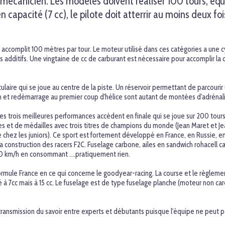
n mécanicien. Les modèles doivent réaliser 100 tours, éq
en capacité (7 cc), le pilote doit atterrir au moins deux 
 accomplit 100 mètres par tour. Le moteur utilisé dans ces catégories a une 
s additifs. Une vingtaine de cc de carburant est nécessaire pour accomplir la 
aculaire qui se joue au centre de la piste. Un réservoir permettant de parcouri
n et redémarrage au premier coup d'hélice sont autant de montées d'adrénalin
s trois meilleures performances accèdent en finale qui se joue sur 200 tours
es et de médailles avec trois titres de champions du monde (Jean Maret et 
e chez les juniors). Ce sport est fortement développé en France, en Russie, 
 la construction des racers F2C. Fuselage carbone, ailes en sandwich rohacell
240 km/h en consommant ….pratiquement rien.
a formule France en ce qui concerne le goodyear-racing. La course et le règlem
té à 7cc mais à 15 cc. Le fuselage est de type fuselage planche (moteur non 
 transmission du savoir entre experts et débutants puisque l'équipe ne peut