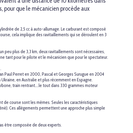
uivalent à une distance de 10 kilomètres dans
fois, pour que le mécanicien procède aux
cylindrée de 2,5 cc à auto-allumage. Le carburant est composé
course, cela implique des ravitaillements qui se déroulent en 3
r un peu plus de 3,3 km, deux ravitaillements sont nécessaires,
e tant pour le pilote et le mécanicien que pour le spectateur.
.
Jean Paul Perret en 2000, Pascal et Georges Surugue en 2004
en Ukraine, en Australie et plus récemment en Espagne.
 carbone, train rentrant….le tout dans 330 grammes moteur
ent de course sont les mêmes. Seules les caractéristiques
caréné). Ces allègements permettent une approche plus simple
 pas être composée de deux experts.