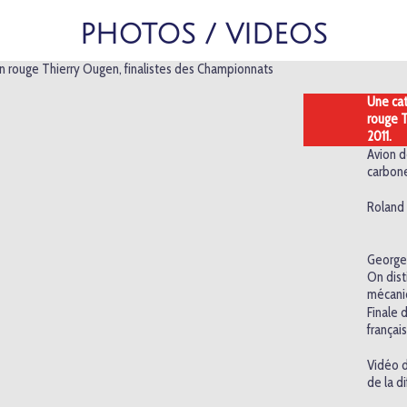
PHOTOS / VIDEOS
Une cat
rouge T
2011.
Avion d
carbon
Roland 
Georges
On dist
mécani
Finale 
françai
Vidéo d
de la di