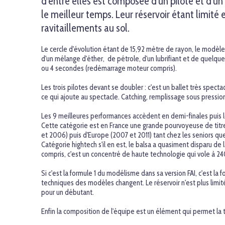
d'entre elles est composée d'un pilote et d'u
le meilleur temps. Leur réservoir étant limité 
ravitaillements au sol.
Le cercle d'évolution étant de 15,92 mètre de rayon, le modèle
d'un mélange d'éther, de pétrole, d'un lubrifiant et de quelque
ou 4 secondes (redémarrage moteur compris).
Les trois pilotes devant se doubler : c'est un ballet très spect
ce qui ajoute au spectacle. Catching, remplissage sous pressio
Les 9 meilleures performances accèdent en demi-finales puis le
Cette catégorie est en France une grande pourvoyeuse de titr
et 2006) puis d'Europe (2007 et 2011) tant chez les seniors qu
Catégorie hightech s'il en est, le balsa a quasiment disparu de
compris, c'est un concentré de haute technologie qui vole à 
Si c'est la formule 1 du modélisme dans sa version FAI, c'est l
techniques des modèles changent. Le réservoir n'est plus limi
pour un débutant.
Enfin la composition de l'équipe est un élément qui permet la