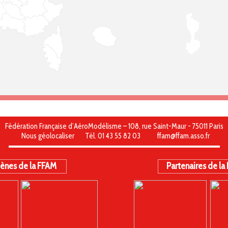
Fédération Française d’AéroModélisme – 108, rue Saint-Maur - 75011 Paris
Nous géolocaliser
Tél. 01 43 55 82 03
ffam@ffam.asso.fr
ènes de la FFAM
Partenaires de la