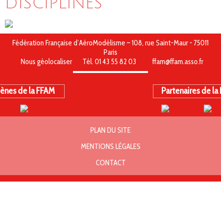
DISCIPLINES
Fédération Française d’AéroModélisme – 108, rue Saint-Maur - 75011
Paris
Nous géolocaliser
Tél. 01 43 55 82 03
ffam@ffam.asso.fr
ènes de la FFAM
Partenaires de la
PLAN DU SITE
MENTIONS LÉGALES
CONTACT