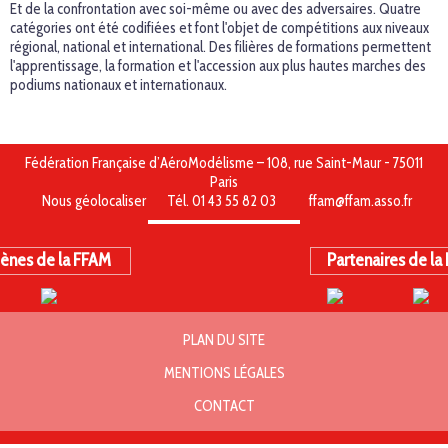
Et de la confrontation avec soi-même ou avec des adversaires. Quatre
catégories ont été codifiées et font l'objet de compétitions aux niveaux
régional, national et international. Des filières de formations permettent
l'apprentissage, la formation et l'accession aux plus hautes marches des
podiums nationaux et internationaux.
Fédération Française d’AéroModélisme – 108, rue Saint-Maur - 75011
Paris
Nous géolocaliser
Tél. 01 43 55 82 03
ffam@ffam.asso.fr
ènes de la FFAM
Partenaires de la
PLAN DU SITE
MENTIONS LÉGALES
CONTACT