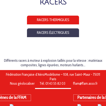
RACERS
RACERS THERMIQUES
RACERS ÉLECTRIQUES
Différents racers à moteur à explosion taillés pour la vitesse : matériaux
composites, lignes épurées, moteurs hurlants...
Fédération Française d’AéroModélisme – 108, rue Saint-Maur - 75011
Paris
Nous géolocaliser
Tél. 01 43 55 82 03
ffam@ffam.asso.fr
ènes de la FFAM
Partenaires de la