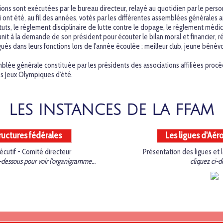
ons sont exécutées par le bureau directeur, relayé au quotidien par le personn
i ont été, au fil des années, votés par les différentes assemblées générales a
tuts, le règlement disciplinaire de lutte contre le dopage, le règlement médica
nit à la demande de son président pour écouter le bilan moral et financier
s dans leurs fonctions lors de l'année écoulée : meilleur club, jeune bénévo
emblée générale constituée par les présidents des associations affiliées proc
s Jeux Olympiques d'été.
LES INSTANCES DE LA FFAM
ructures fédérales
Les ligues d'Aé
cutif - Comité directeur
…
Présentation des ligues et 
ci-dessous pour voir l'organigramme…
cliquez ci-d
…
…