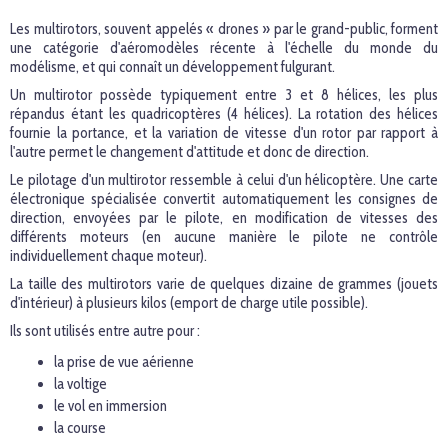
Les multirotors, souvent appelés « drones » par le grand-public, forment
une catégorie d'aéromodèles récente à l'échelle du monde du
modélisme, et qui connaît un développement fulgurant.
Un multirotor possède typiquement entre 3 et 8 hélices, les plus
répandus étant les quadricoptères (4 hélices). La rotation des hélices
fournie la portance, et la variation de vitesse d'un rotor par rapport à
l'autre permet le changement d'attitude et donc de direction.
Le pilotage d'un multirotor ressemble à celui d'un hélicoptère. Une carte
électronique spécialisée convertit automatiquement les consignes de
direction, envoyées par le pilote, en modification de vitesses des
différents moteurs (en aucune manière le pilote ne contrôle
individuellement chaque moteur).
La taille des multirotors varie de quelques dizaine de grammes (jouets
d'intérieur) à plusieurs kilos (emport de charge utile possible).
Ils sont utilisés entre autre pour :
la prise de vue aérienne
la voltige
le vol en immersion
la course