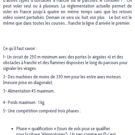
d’autres types d’obstacles à franchir sur le parcours. A combien ? : On
peut voler seul ou à plusieurs. La règlementation actuelle permet de
voler en France jusqu’à quatre en même temps sans que les retours
vidéo soient perturbés. Demain ce sera six, huit voir plus. Le but est le
même que dans toutes les courses… franchir la ligne d’arrivée le premier.
Ce qu’il faut savoir :
1- Un circuit de 250 m minimum avec des portes (« airgates ») et des
obstacles à franchir et des flammes disposées le long du parcours pour
signaler les virages.
2- Des machines de moins de 330 mm pour les entre axes moteurs
(mesure prise en diagonale).
3- Alimentation 4S maximum.
4- Poids maximum : 1 kg.
5- Une compétition comprend trois phases :
Phase « qualification » (tours de vols pour se qualifier
pour la phase "éliminatoires"). Un peu comme en F1 c’est