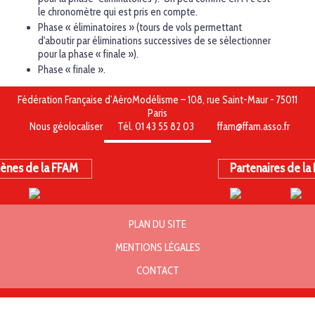
le chronomètre qui est pris en compte.
Phase « éliminatoires » (tours de vols permettant
d'aboutir par éliminations successives de se sélectionner
pour la phase « finale »).
Phase « finale ».
Fédération Française d’AéroModélisme – 108, rue Saint-Maur - 75011
Paris
Nous géolocaliser
Tél. 01 43 55 82 03
ffam@ffam.asso.fr
ènes de la FFAM
Partenaires de la
PLAN DU SITE
MENTIONS LÉGALES
CONTACT