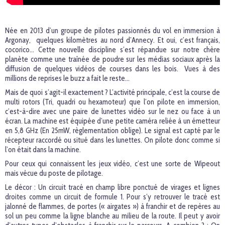
Née en 2013 d’un groupe de pilotes passionnés du vol en immersion à
Argonay, quelques kilomètres au nord d’Annecy. Et oui, c’est français,
cocorico… Cette nouvelle discipline s’est répandue sur notre chère
planète comme une traînée de poudre sur les médias sociaux après la
diffusion de quelques vidéos de courses dans les bois. Vues à des
millions de reprises le buzz a fait le reste…
Mais de quoi s’agit-il exactement ? L’activité principale, c’est la course de
multi rotors (Tri, quadri ou hexamoteur) que l’on pilote en immersion,
c’est-à-dire avec une paire de lunettes vidéo sur le nez ou face à un
écran. La machine est équipée d’une petite caméra reliée à un émetteur
en 5,8 GHz (En 25mW, règlementation oblige). Le signal est capté par le
récepteur raccordé ou situé dans les lunettes. On pilote donc comme si
l’on était dans la machine.
Pour ceux qui connaissent les jeux vidéo, c’est une sorte de Wipeout
mais vécue du poste de pilotage.
Le décor : Un circuit tracé en champ libre ponctué de virages et lignes
droites comme un circuit de formule 1. Pour s’y retrouver le tracé est
jalonné de flammes, de portes (« airgates ») à franchir et de repères au
sol un peu comme la ligne blanche au milieu de la route. Il peut y avoir