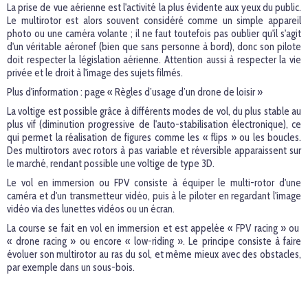
La prise de vue aérienne est l'activité la plus évidente aux yeux du public.
Le multirotor est alors souvent considéré comme un simple appareil
photo ou une caméra volante ; il ne faut toutefois pas oublier qu'il s'agit
d'un véritable aéronef (bien que sans personne à bord), donc son pilote
doit respecter la législation aérienne. Attention aussi à respecter la vie
privée et le droit à l'image des sujets filmés.
Plus d'information :
page « Règles d’usage d’un drone de loisir »
La voltige est possible grâce à différents modes de vol, du plus stable au
plus vif (diminution progressive de l'auto-stabilisation électronique), ce
qui permet la réalisation de figures comme les « flips » ou les boucles.
Des multirotors avec rotors à pas variable et réversible apparaissent sur
le marché, rendant possible une voltige de type 3D.
Le vol en immersion ou FPV consiste à équiper le multi-rotor d'une
caméra et d'un transmetteur vidéo, puis à le piloter en regardant l'image
vidéo via des lunettes vidéos ou un écran.
La course se fait en vol en immersion et est appelée « FPV racing » ou
« drone racing » ou encore « low-riding ». Le principe consiste à faire
évoluer son multirotor au ras du sol, et même mieux avec des obstacles,
par exemple dans un sous-bois.