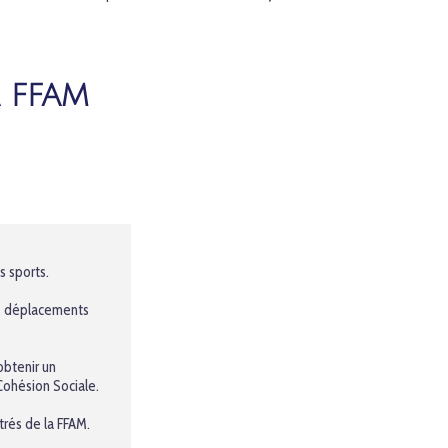
A FFAM
s sports.
les déplacements
obtenir un
Cohésion Sociale.
rés de la FFAM.