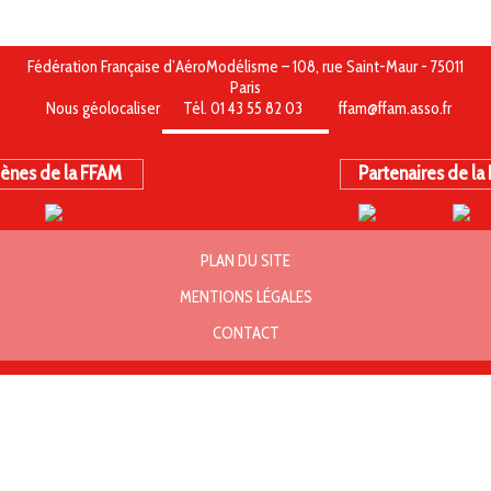
Championnat du monde 2009 Belgrade
Fédération Française d’AéroModélisme – 108, rue Saint-Maur - 75011
Championnat du monde 2009 Belgrade
Paris
Nous géolocaliser
Tél. 01 43 55 82 03
ffam@ffam.asso.fr
ènes de la FFAM
Partenaires de la
PLAN DU SITE
MENTIONS LÉGALES
CONTACT