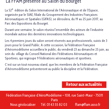
La FFAM présente au Salon du Bourget
e
La 52
édition du Salon International de l’Aéronautique et de l’Espace,
organisée par le SIAE, filiale du Groupement des Industries Françaises
Aéronautiques et Spatiales (GIFAS), se déroulera, du 19 au 25 juin 2017, au
Parc des Expositions du Bourget.
Durant une semaine, le salon réunira l’ensemble des acteurs de l’industrie
mondiale autour des dernières innovations technologiques.
Les 4 premiers jours du salon seront réservés aux professionnels, suivis de 3
jours pour le Grand Public. A cette occasion, la Fédération Française
d’Aéromodélisme accueillera le public, du vendredi 23 au dimanche 25 juin, au
sein du village du Conseil National des Fédérations Aéronautiques et
Sportives, qui regroupe 9 fédérations aéronautiques et sportives.
C’est sur un tout nouveau stand, que les membres de la Fédération Française
d’Aéromodélisme présenteront au public la discipline et la Fédération.
Retour aux actualités
Fédération Française d’AéroModélisme – 108, rue Saint-Maur - 75011
Paris
Nous géolocaliser
Tél. 01 43 55 82 03
ffam@ffam.asso.fr