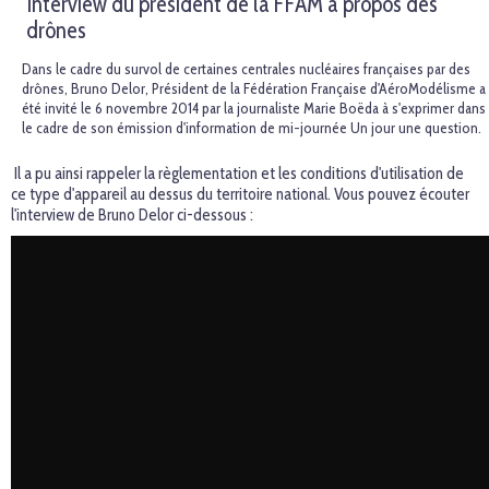
Interview du président de la FFAM à propos des
drônes
Dans le cadre du survol de certaines centrales nucléaires françaises par des
drônes, Bruno Delor, Président de la Fédération Française d'AéroModélisme a
été invité le 6 novembre 2014 par la journaliste Marie Boëda à s'exprimer dans
le cadre de son émission d'information de mi-journée Un jour une question.
Il a pu ainsi rappeler la règlementation et les conditions d'utilisation de
ce type d'appareil au dessus du territoire national. Vous pouvez écouter
l'interview de Bruno Delor ci-dessous :