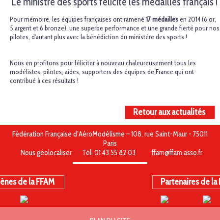
Le ministre des sports félicite les médaillés français !
Pour mémoire, les équipes françaises ont ramené
17 médailles
en 2014 (6 or,
5 argent et 6 bronze), une superbe performance et une grande fierté pour nos
pilotes, d'autant plus avec la bénédiction du ministère des sports !
Nous en profitons pour féliciter à nouveau chaleureusement tous les
modélistes, pilotes, aides, supporters des équipes de France qui ont
contribué à ces résultats !
Retour aux actualités
Fédération Française d’AéroModélisme – 108, rue Saint-Maur - 75011
Paris
Nous géolocaliser
Tél. 01 43 55 82 03
ffam@ffam.asso.fr
ènes de la FFAM
Partenaires de la