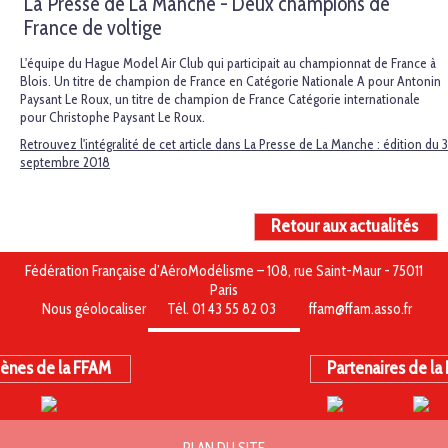
La Presse de La Manche - Deux champions de
France de voltige
L'équipe du Hague Model Air Club qui participait au championnat de France à
Blois. Un titre de champion de France en Catégorie Nationale A pour Antonin
Paysant Le Roux, un titre de champion de France Catégorie internationale
pour Christophe Paysant Le Roux.
Retrouvez l'intégralité de cet article dans La Presse de La Manche : édition du 3
septembre 2018
Retour aux actualités
Fédération Française d’AéroModélisme – 108, rue Saint-Maur - 75011
Paris
Nous géolocaliser
Tél. 01 43 55 82 03
ffam@ffam.asso.fr
ènes de la FFAM
Partenaires de la