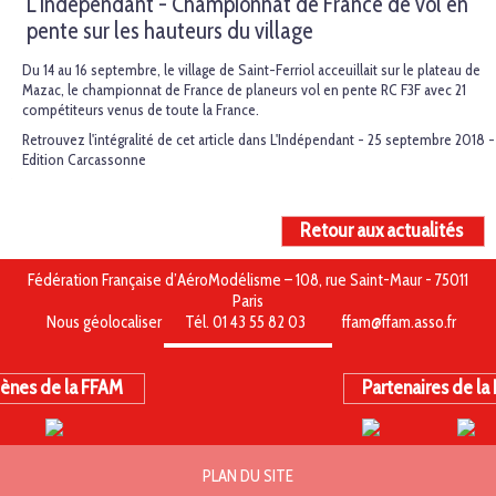
L'Indépendant - Championnat de France de vol en
pente sur les hauteurs du village
Du 14 au 16 septembre, le village de Saint-Ferriol acceuillait sur le plateau de
Mazac, le championnat de France de planeurs vol en pente RC F3F avec 21
compétiteurs venus de toute la France.
Retrouvez l'intégralité de cet article dans L'Indépendant - 25 septembre 2018 -
Edition Carcassonne
Retour aux actualités
Fédération Française d’AéroModélisme – 108, rue Saint-Maur - 75011
Paris
Nous géolocaliser
Tél. 01 43 55 82 03
ffam@ffam.asso.fr
ènes de la FFAM
Partenaires de la
PLAN DU SITE