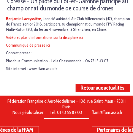
Cpresse - Un pilote du Lot-et-Garonne participe au
championnat du monde de course de drones
Benjamin Lavayssière
,
licencié auModel Air Club Villeneuvois (47), champion
de France senior 2018, participera au championnat du monde FPV Racing
Multi-Rotor F3U, du 1er au 4 novembre, à Shenzhen, en Chine.
Vidéo et plus d’informations sur la discipline ici
Communiqué de presse ici
Contact presse :
Phoebus Communication - Lola Chassonnerie - 06.73.15.43.07
Site internet : www.ffam.asso.fr
Retour aux actualités
Fédération Française d’AéroModélisme – 108, rue Saint-Maur - 75011
Paris
Nous géolocaliser
Tél. 01 43 55 82 03
ffam@ffam.asso.fr
ènes de la FFAM
Partenaires de la