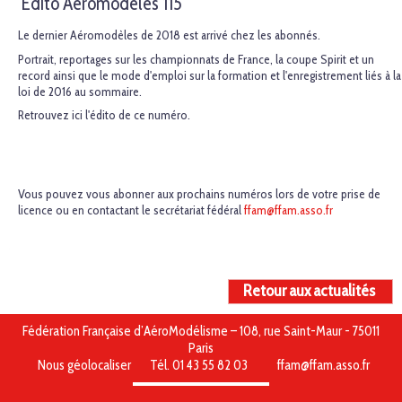
Edito Aéromodèles 115
Le dernier Aéromodèles de 2018 est arrivé chez les abonnés.
Portrait, reportages sur les championnats de France, la coupe Spirit et un
record ainsi que le mode d'emploi sur la formation et l'enregistrement liés à la
loi de 2016 au sommaire.
Retrouvez ici l'édito de ce numéro.
Vous pouvez vous abonner aux prochains numéros lors de votre prise de
licence ou en contactant le secrétariat fédéral
ffam@ffam.asso.fr
Retour aux actualités
Fédération Française d’AéroModélisme – 108, rue Saint-Maur - 75011
Paris
Nous géolocaliser
Tél. 01 43 55 82 03
ffam@ffam.asso.fr