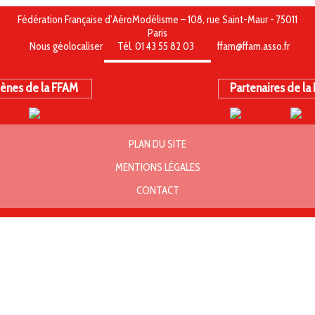
Fédération Française d’AéroModélisme – 108, rue Saint-Maur - 75011
Paris
Nous géolocaliser
Tél. 01 43 55 82 03
ffam@ffam.asso.fr
ènes de la FFAM
Partenaires de la
PLAN DU SITE
MENTIONS LÉGALES
CONTACT