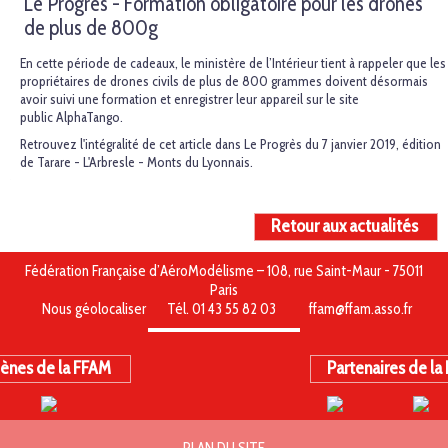
Le Progrès - Formation obligatoire pour les drones
de plus de 800g
En cette période de cadeaux, le ministère de l’Intérieur tient à rappeler que les
propriétaires de drones civils de plus de 800 grammes doivent désormais
avoir suivi une formation et enregistrer leur appareil sur le site
public AlphaTango.
Retrouvez l'intégralité de cet article dans Le Progrès du 7 janvier 2019, édition
de Tarare - L'Arbresle - Monts du Lyonnais.
Retour aux actualités
Fédération Française d’AéroModélisme – 108, rue Saint-Maur - 75011
Paris
Nous géolocaliser
Tél. 01 43 55 82 03
ffam@ffam.asso.fr
ènes de la FFAM
Partenaires de la