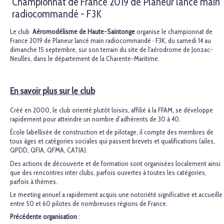
Championnat de France 2019 de Planeur lancé main
radiocommandé - F3K
Le club
Aéromodélisme de Haute-Saintonge
organise le championnat de
France 2019 de Planeur lancé main radiocommandé · F3K, du samedi 14 au
dimanche 15 septembre, sur son terrain du site de l'aérodrome de Jonzac-
Neulles, dans le département de la Charente-Maritime.
En savoir plus sur le club
Créé en 2000, le club orienté plutôt loisirs, affilié à la FFAM, se développe
rapidement pour atteindre un nombre d’adhérents de 30 à 40.
École labellisée de construction et de pilotage, il compte des membres de
tous âges et catégories sociales qui passent brevets et qualifications (ailes,
QPDD, QFIA, QFMA, CATIA).
Des actions de découverte et de formation sont organisées localement ainsi
que des rencontres inter clubs, parfois ouvertes à toutes les catégories,
parfois à thèmes.
Le meeting annuel a rapidement acquis une notoriété significative et accueille
entre 50 et 60 pilotes de nombreuses régions de France.
Précédente organisation
: