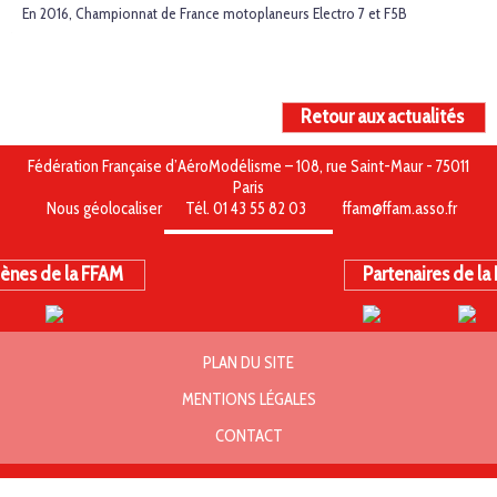
En 2016, Championnat de France motoplaneurs Electro 7 et F5B
Retour aux actualités
Fédération Française d’AéroModélisme – 108, rue Saint-Maur - 75011
Paris
Nous géolocaliser
Tél. 01 43 55 82 03
ffam@ffam.asso.fr
ènes de la FFAM
Partenaires de la
PLAN DU SITE
MENTIONS LÉGALES
CONTACT