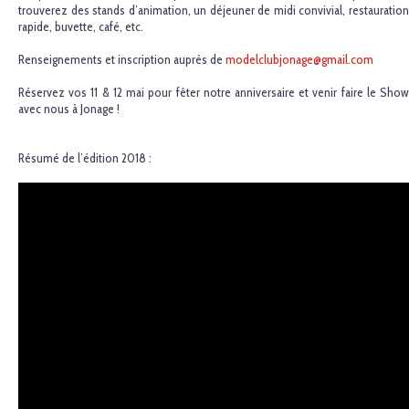
trouverez des stands d’animation, un déjeuner de midi convivial, restauration
rapide, buvette, café, etc.
Renseignements et inscription auprès de
modelclubjonage@gmail.com
Réservez vos 11 & 12 mai pour fêter notre anniversaire et venir faire le Show
avec nous à Jonage !
Résumé de l’édition 2018 :