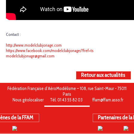
Contact :
http://www.modelclubjonage.com
https://www.facebook.com/modelclubjonage/?fref=ts
modelclubjonage@gmail.com
Retour aux actualités
Fédération Française d’AéroModélisme – 108, rue Saint-Maur - 75011
Paris
Nous géolocaliser
Tél. 01 43 55 82 03
ffam@ffam.asso.fr
ènes de la FFAM
Partenaires de la