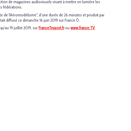
ction de magazines audiovisuels visant à mettre en lumière les
es fédérations.
rte de l'Aéromodélisme", d’une durée de 26 minutes et produit par
tait diffusé ce dimanche 16 juin 2019 sur France Ô.
qu'au 19 juillet 2019, sur
FranceTvsport.fr
ou
www.france.TV
.