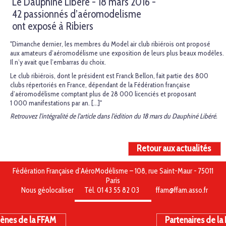
Le Dauphiné Libéré - 18 mars 2016 -
42 passionnés d’aéromodelisme
ont exposé à Ribiers
"Dimanche dernier, les membres du Model air club ribiérois ont proposé
aux amateurs d’aéromodé­lisme une exposition de leurs plus beaux modèles.
Il n’y avait que l’embarras du choix.
Le club ribiérois, dont le président est Franck Bellon, fait partie des 800
clubs répertoriés en France, dépendant de la Fédération française
d’aéromodélisme comptant plus de 28 000 licenciés et proposant
1 000 manifestations par an. [...]"
Retrouvez l'intégralité de l'article dans l'édition du 18 mars du Dauphiné Libéré.
Retour aux actualités
Fédération Française d’AéroModélisme – 108, rue Saint-Maur - 75011
Paris
Nous géolocaliser
Tél. 01 43 55 82 03
ffam@ffam.asso.fr
ènes de la FFAM
Partenaires de la