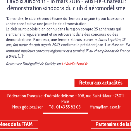
LaVoixDuNord.fr - 18 mars 2016 - Auxi-le-Château :
démonstration «indoor» du club d’aéromodélisme
"Dimanche, le club aéromodélisme du Ternois a organisé pour la seconde
année consécutive une journée de démonstration.
Le club saint-polois bien connu dans la région compte 25 adhérents qui
s’entraînent régulièrement et se retrouvent dans des concours ou des
démonstrations. Parmi eux, une femme et trois jeunes. «
Lucas Leprêtre, 18
ans, fait partie du club depuis 2010
, confirme le président Jean-Luc Massart.
Il a
e
remporté plusieurs concours régionaux et a terminé 5
au championnat de France
à Brive.
[...]"
Retrouvez l'intégralité de l'article sur
LaVoixDuNord.fr
Retour aux actualités
Fédération Française d’AéroModélisme – 108, rue Saint-Maur - 75011
Paris
Nous géolocaliser
Tél. 01 43 55 82 03
ffam@ffam.asso.fr
ènes de la FFAM
Partenaires de la