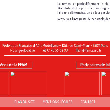
Le temps, et particulièrement le cie
Modéliste de Dieppe. Tout au long de l
faire une démonstration de leur passio
Retrouvez l'intégralité de cet article d
Fédération Française d’AéroModélisme – 108, rue Saint-Maur - 75011 Paris
Nous géolocaliser
Tél. 01 43 55 82 03
ffam@ffam.asso.fr
ènes de la FFAM
Partenaires de la
PLAN DU SITE
MENTIONS LÉGALES
CONTACT