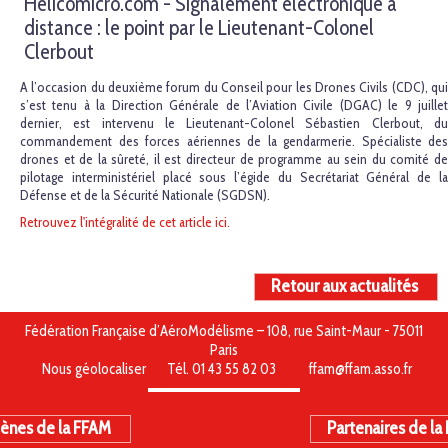
Hélicomicro.com - Signalement électronique à
distance : le point par le Lieutenant-Colonel
Clerbout
A l’occasion du deuxième forum du Conseil pour les Drones Civils (CDC), qui
s’est tenu à la Direction Générale de l’Aviation Civile (DGAC) le 9 juillet
dernier, est intervenu le Lieutenant-Colonel Sébastien Clerbout, du
commandement des forces aériennes de la gendarmerie. Spécialiste des
drones et de la sûreté, il est directeur de programme au sein du comité de
pilotage interministériel placé sous l’égide du Secrétariat Général de la
Défense et de la Sécurité Nationale (SGDSN).
Retrouvez l'intégralité de cet article ici.
Retour aux actualités
Fédération Française d’AéroModélisme – 108, rue Saint-Maur - 75011
Paris
Nous géolocaliser
Tél. 01 43 55 82 03
ffam@ffam.asso.fr
ènes de la FFAM
Partenaires de la