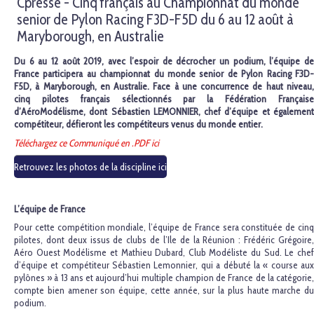
Cpresse - Cinq français au Championnat du monde
senior de Pylon Racing F3D-F5D du 6 au 12 août à
Maryborough, en Australie
Du 6 au 12 août 2019, avec l’espoir de décrocher un podium, l’équipe de
France participera au championnat du monde senior de Pylon Racing F3D-
F5D, à Maryborough, en Australie. Face à une concurrence de haut niveau,
cinq pilotes français sélectionnés par la Fédération Française
d’AéroModélisme, dont Sébastien LEMONNIER, chef d’équipe et également
compétiteur, défieront les compétiteurs venus du monde entier.
Téléchargez ce Communiqué en .PDF ici
Retrouvez les photos de la discipline ici
L’équipe de France
Pour cette compétition mondiale, l’équipe de France sera constituée de cinq
pilotes, dont deux issus de clubs de l’Ile de la Réunion : Frédéric Grégoire,
Aéro Ouest Modélisme et Mathieu Dubard, Club Modéliste du Sud. Le chef
d’équipe et compétiteur Sébastien Lemonnier, qui a débuté la « course aux
pylônes » à 13 ans et aujourd’hui multiple champion de France de la catégorie,
compte bien amener son équipe, cette année, sur la plus haute marche du
podium.