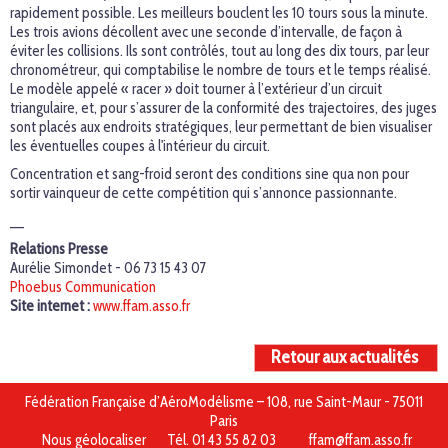
rapidement possible. Les meilleurs bouclent les 10 tours sous la minute.
Les trois avions décollent avec une seconde d’intervalle, de façon à
éviter les collisions. Ils sont contrôlés, tout au long des dix tours, par leur
chronométreur, qui comptabilise le nombre de tours et le temps réalisé.
Le modèle appelé « racer » doit tourner à l’extérieur d’un circuit
triangulaire, et, pour s’assurer de la conformité des trajectoires, des juges
sont placés aux endroits stratégiques, leur permettant de bien visualiser
les éventuelles coupes à l'intérieur du circuit.
Concentration et sang-froid seront des conditions sine qua non pour
sortir vainqueur de cette compétition qui s’annonce passionnante.
__
Relations Presse
Aurélie Simondet - 06 73 15 43 07
Phoebus Communication
Site internet :
www.ffam.asso.fr
Retour aux actualités
Fédération Française d’AéroModélisme – 108, rue Saint-Maur - 75011
Paris
Nous géolocaliser
Tél. 01 43 55 82 03
ffam@ffam.asso.fr