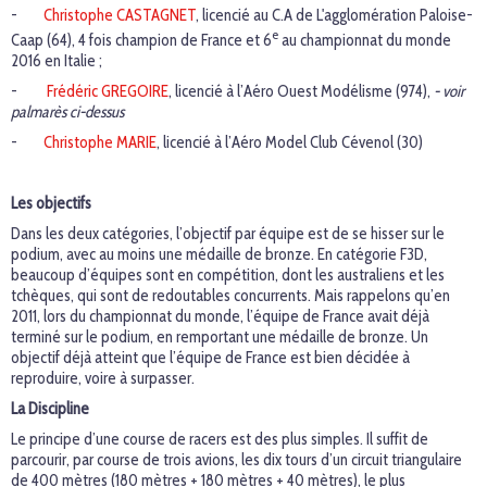
-
Christophe CASTAGNET
, licencié au C.A de L'agglomération Paloise-
e
Caap (64), 4 fois champion de France et 6
au championnat du monde
2016 en Italie ;
-
Frédéric GREGOIRE
, licencié à l’Aéro Ouest Modélisme (974),
- voir
palmarès ci-dessus
-
Christophe MARIE
, licencié à l’Aéro Model Club Cévenol (30)
Les objectifs
Dans les deux catégories, l’objectif par équipe est de se hisser sur le
podium, avec au moins une médaille de bronze. En catégorie F3D,
beaucoup d’équipes sont en compétition, dont les australiens et les
tchèques, qui sont de redoutables concurrents. Mais rappelons qu’en
2011, lors du championnat du monde, l’équipe de France avait déjà
terminé sur le podium, en remportant une médaille de bronze. Un
objectif déjà atteint que l’équipe de France est bien décidée à
reproduire, voire à surpasser.
La Discipline
Le principe d’une course de racers est des plus simples. Il suffit de
parcourir, par course de trois avions, les dix tours d’un circuit triangulaire
de 400 mètres (180 mètres + 180 mètres + 40 mètres), le plus