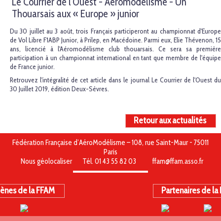
Le Courrier de l'Ouest - Aéromodélisme - Un
Thouarsais aux « Europe » junior
Du 30 juillet au 3 août, trois Français participeront au championnat d'Europe
de Vol Libre F1ABP Junior, à Prilep, en Macédoine. Parmi eux, Elie Thévenon, 15
ans, licencié à l'Aéromodélisme club thouarsais. Ce sera sa première
participation à un championnat international en tant que membre de l'équipe
de France junior.
Retrouvez l'intégralité de cet article dans le journal Le Courrier de l'Ouest du
30 Juillet 2019, édition Deux-Sèvres.
Retour aux actualités
Fédération Française d’AéroModélisme – 108, rue Saint-Maur - 75011
Paris
Nous géolocaliser
Tél. 01 43 55 82 03
ffam@ffam.asso.fr
ènes de la FFAM
Partenaires de la