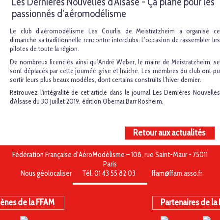
Les Dernières Nouvelles d'Alsase - Ça plane pour les
passionnés d’aéromodélisme
Le club d’aéromodélisme Les Courlis de Meistratzheim a organisé ce
dimanche sa traditionnelle rencontre interclubs. L’occasion de rassembler les
pilotes de toute la région.
De nombreux licenciés ainsi qu’André Weber, le maire de Meistratzheim, se
sont déplacés par cette journée grise et fraîche. Les membres du club ont pu
sortir leurs plus beaux modèles, dont certains construits l’hiver dernier.
Retrouvez l'intégralité de cet article dans le journal Les Dernières Nouvelles
d'Alsase du 30 Juillet 2019, édition Obernai Barr Rosheim.
Retour aux actualités
Fédération Française d’AéroModélisme – 108, rue Saint-Maur - 75011
Paris
Nous géolocaliser
Tél. 01 43 55 82 03
ffam@ffam.asso.fr
ènes de la FFAM
Partenaires de la