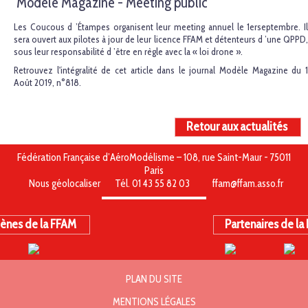
Modèle Magazine - Meeting public
Les Coucous d ’Étampes organisent leur meeting annuel le 1erseptembre. Il
sera ouvert aux pilotes à jour de leur licence FFAM et détenteurs d ’une QPPD,
sous leur responsabilité d ’être en règle avec la « loi drone ».
Retrouvez l'intégralité de cet article dans le journal Modèle Magazine du 1
Août 2019, n°818.
Retour aux actualités
Fédération Française d’AéroModélisme – 108, rue Saint-Maur - 75011
Paris
Nous géolocaliser
Tél. 01 43 55 82 03
ffam@ffam.asso.fr
ènes de la FFAM
Partenaires de la
PLAN DU SITE
MENTIONS LÉGALES