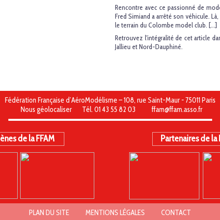
Rencontre avec ce passionné de modé
Fred Simiand a arrêté son véhicule. Là, 
le terrain du Colombe model club. [...]
Retrouvez l'intégralité de cet article 
Jallieu et Nord-Dauphiné.
Fédération Française d’AéroModélisme – 108, rue Saint-Maur - 75011 Paris
Nous géolocaliser
Tél. 01 43 55 82 03
ffam@ffam.asso.fr
ènes de la FFAM
Partenaires de la
PLAN DU SITE
MENTIONS LÉGALES
CONTACT