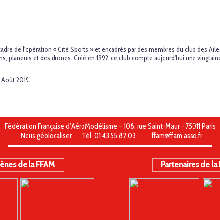
cadre de l'opération « Cité Sports » et encadrés par des membres du club des Aile
ns, planeurs et des drones. Créé en 1992, ce club compte aujourd'hui une vingtaine
5 Août 2019.
Fédération Française d’AéroModélisme – 108, rue Saint-Maur - 75011 Paris
Nous géolocaliser
Tél. 01 43 55 82 03
ffam@ffam.asso.fr
ènes de la FFAM
Partenaires de la