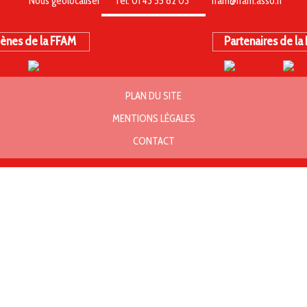
Nous géolocaliser
Tél. 01 43 55 82 03
ffam@ffam.asso.fr
ènes de la FFAM
Partenaires de la
PLAN DU SITE
MENTIONS LÉGALES
CONTACT