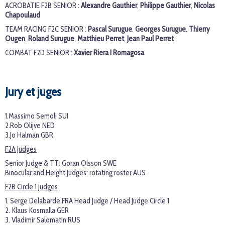
ACROBATIE F2B SENIOR :
Alexandre Gauthier
,
Philippe Gauthier
,
Nicolas
Chapoulaud
TEAM RACING F2C SENIOR :
Pascal Surugue
,
Georges Surugue
,
Thierry
Ougen
,
Roland Surugue
,
Matthieu Perret
​,
Jean Paul Perret
COMBAT F2D SENIOR :
Xavier Riera I Romagosa
Jury et juges
1.Massimo Semoli SUI
2.Rob Olijve NED
3.Jo Halman GBR
F2A Judges
Senior Judge & TT: Goran Olsson SWE
Binocular and Height Judges: rotating roster AUS
F2B Circle 1 Judges
1. Serge Delabarde FRA Head Judge / Head Judge Circle 1
2. Klaus Kosmalla GER
3. Vladimir Salomatin RUS