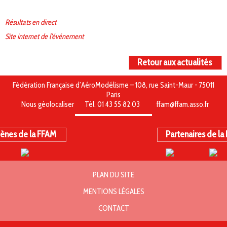
Résultats en direct
Site internet de l'événement
Retour aux actualités
Fédération Française d’AéroModélisme – 108, rue Saint-Maur - 75011
Paris
Nous géolocaliser
Tél. 01 43 55 82 03
ffam@ffam.asso.fr
ènes de la FFAM
Partenaires de la
PLAN DU SITE
MENTIONS LÉGALES
CONTACT