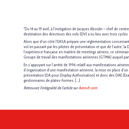
"Du 14 au 19 avril, à l’instigation de Jacques Aboulin – chef de cen
destination des directeurs des vols (DV) a eu lieu avec trois cycle
Alors que d’un côté l’EASA prépare une réglementation concernant l
vol en passant par les pilotes de présentation et que de l’autre, l
l’expérience française en matière de meetings aériens, ce séminaire 
Groupe de travail des manifestations aériennes (GTMA) auquel parti
En s’appuyant sur l’arrêté de 1996 relatif aux manifestations aérien
d’organisation d’une manifestation aérienne, la mise en place d’un
présentation (DA pour Display Authorisation) et donc des DAE (Exa
gestionnaires de plates-formes. [...]
Retrouvez l'intégralité de l'article sur
Aerovfr.com