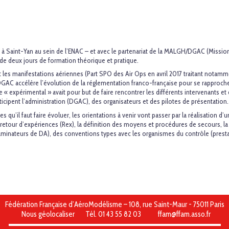
tre à Saint-Yan au sein de l’ENAC – et avec le partenariat de la MALGH/DGAC (Mission
s de deux jours de formation théorique et pratique.
es manifestations aériennes (Part SPO des Air Ops en avril 2017 traitant notammen
a DGAC accélère l’évolution de la réglementation franco-française pour se rapproch
« expérimental » avait pour but de faire rencontrer les différents intervenants et d
cipent l’administration (DGAC), des organisateurs et des pilotes de présentation.
nes qu’il faut faire évoluer, les orientations à venir vont passer par la réalisation
 retour d’expériences (Rex), la définition des moyens et procédures de secours, l
minateurs de DA), des conventions types avec les organismes du contrôle (prestat
Fédération Française d’AéroModélisme – 108, rue Saint-Maur - 75011 Paris
Nous géolocaliser
Tél. 01 43 55 82 03
ffam@ffam.asso.fr