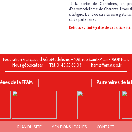
-à la sortie de Confolens, en pre
d’aéromodélisme de Charente limousin
à la ligue. L’entrée au site sera gratu
clubs partenaires.
Retrouvez l'intégralité de cet article ici.
Fédération Française d’AéroModélisme – 108, rue Saint-Maur - 75011 Paris
Nous géolocaliser
Tél. 01 43 55 82 03
ffam@ffam.asso.fr
ènes de la FFAM
Partenaires de la
PLAN DU SITE
MENTIONS LÉGALES
CONTACT