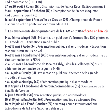
Radiocommandé (F3C, F3N)
27 au 28 août à Royan (17) :
Championnat de France Racer Radiocommandé
9 au 11 septembre à Rochefort (17) :
Championnat de France Maquette
Radiocommandée (F4C)
16 au 18 septembre à Presqu’île de Crozon (29) :
Championnat de France
Planeur de vol de pente Radiocommandé (F3F)
(1)
Les évènements du cinquantenaire de la FFAM en 2016 (
cf carte en lien ici
)
14 au 16 mai à Ingré (45) :
Présentation publique d’aéromodèles 100 pilotes et
400 modèles - Animations grand public
14 et 15 mai à Agde (34) :
Présentation publique d’aéromodèles - Exposition
statique, simulateurs de vol
14 et 15 mai à Fondremand (70) :
Présentation publique d’aéromodélisme du
cinquantenaire de la FFAM
21 au 25 mai à l’Aérodrome de Meaux-Esbly, Isles-lès-Villenoy (77) :
Fête
aérienne du centenaire de la guerre 14-18
4 au 6 juin à Creully (14) :
Présentation publique d'aéromodéles grands
modèles et aux jets
4 au 6 juin à Marcigny (69) :
Présentation publique d’aéromodèles
11 et 12 juin à l’Aérodrome de Verdun, Sommedieue (55) :
Centenaire de la
bataille de Verdun
12 juin à Vauville (50) :
Présentation publique d’aéromodèles
18 et 19 juin à Krautwiller (67) :
Présentation publique d'aéromodèles
18 et 19 juin à La Ferté-Gaucher (77) :
Meeting aérien international sur
l'aérodrome de la Ferté Gaucher petits gros