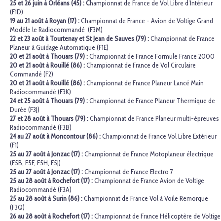
25 et 26 juin à Orléans (45) : C
hampionnat de France de Vol Libre d’Intérieur
(F1D)
19 au 21 août à Royan (17) :
Championnat de France - Avion de Voltige Grand
Modèle le Radiocommandé (F3M)
22 et 23 août à Tourtenay et St Jean de Sauves (79) :
Championnat de France
Planeur à Guidage Automatique (F1E)
20 et 21 août à Thouars (79) :
Championnat de France Formule France 2000
20 et 21 août à Rouillé (86) :
Championnat de France de Vol Circulaire
Commandé (F2)
20 et 21 août à Rouillé (86) :
Championnat de France Planeur Lancé Main
Radiocommandé (F3K)
24 et 25 août à Thouars (79) :
Championnat de France Planeur Thermique de
Durée (F3J)
27 et 28 août à Thouars (79) :
Championnat de France Planeur multi-épreuves
Radiocommandé (F3B)
24 au 27 août à Moncontour (86) :
Championnat de France Vol Libre Extérieur
(F1)
25 au 27 août à Jonzac (17) :
Championnat de France Motoplaneur électrique
(F5B, F5F, F5H, F5J)
25 au 27 août à Jonzac (17) :
Championnat de France Electro 7
25 au 28 août à Rochefort (17) :
Championnat de France Avion de Voltige
Radiocommandé (F3A)
25 au 28 août à Surin (86) :
Championnat de France Vol à Voile Remorque
(F3Q)
26 au 28 août à Rochefort (17) :
Championnat de France Hélicoptère de Voltige