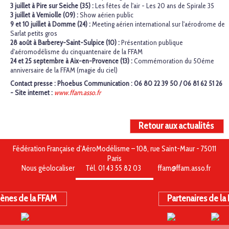
3 juillet à Pire sur Seiche (35) :
Les fêtes de l'air - Les 20 ans de Spirale 35
3 juillet à Verniolle (09) :
Show aérien public
9 et 10 juillet à Domme (24) :
Meeting aérien international sur l'aérodrome de
Sarlat petits gros
28 août à Barberey-Saint-Sulpice (10) :
Présentation publique
d'aéromodélisme du cinquantenaire de la FFAM
24 et 25 septembre à Aix-en-Provence (13) :
Commémoration du 50éme
anniversaire de la FFAM (magie du ciel)
Contact presse : Phoebus Communication : 06 80 22 39 50 / 06 81 62 51 26
- Site internet :
www.ffam.asso.fr
Retour aux actualités
Fédération Française d’AéroModélisme – 108, rue Saint-Maur - 75011
Paris
Nous géolocaliser
Tél. 01 43 55 82 03
ffam@ffam.asso.fr
ènes de la FFAM
Partenaires de la