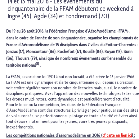
14 et 15 mai 2016 - Les événements du
cinquantenaire de la FFAM débutent ce weekend à
Ingré (45), Agde (34) et Fondremand (70)
Du 19 au 28 août 2016, la Fédération Française d’AéroModélisme -FFAM-,
dans le cadre de l'année de son cinquantenaire, organise les championnats de
France d’Aéromodélisme de 15 disciplines dans 7 villes du Poitou-Charentes :
Jonzac (17), Moncontour (86), Rochefort (17), Rouillé (86), Royan (17), Surin
(86), Thouars (79), ainsi que de nombreux évènements sur l’ensemble du
(1)
territoire national
.
La FFAM, association loi 1901 à but non lucratif, a été créée le 16 janvier 1966.
La FFAM est une dynamique et alerte cinquantenaire qui, depuis sa création,
voit croître régulièrement son nombre de licenciés mais, aussi, le nombre de
disciplines pratiquées. Avec l’apparition des nouvelles technologies telles que
les drones multi-rotors, cette dynamique est particulièrement d'actualité.
Pour le loisir ou la compétition, les clubs de la Fédération Française
d’AéroModélisme sont des structures à privilégier pour pratiquer sur des sites
de vol autorisés, se perfectionner au pilotage en toute sécurité et éviter ainsi
tout déboire, notamment pour les jeunes, voire très jeunes pratiquants,
inexpérimentés.
Les compétitions nationales d’aéromodélisme en 2016 (
cf carte en lien ici
) :