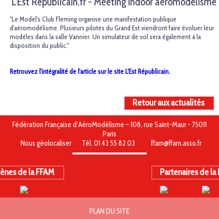
L'Est Républicain.fr - Meeting indoor aéromodélisme
"
Le Model's Club Fleming organise une manifestation publique
d'aéromodélisme. Plusieurs pilotes du Grand Est viendront faire évoluer leur
modèles dans la salle Vannier. Un simulateur de vol sera également à la
disposition du public."
Retrouvez l'intégralité de l'article sur le site L'Est Républicain.
Retour aux actualités
Fédération Française d’AéroModélisme – 108, rue Saint-Maur - 75011
Paris
Nous géolocaliser
Tél. 01 43 55 82 03
ffam@ffam.asso.fr
ènes de la FFAM
Partenaires de la
PLAN DU SITE