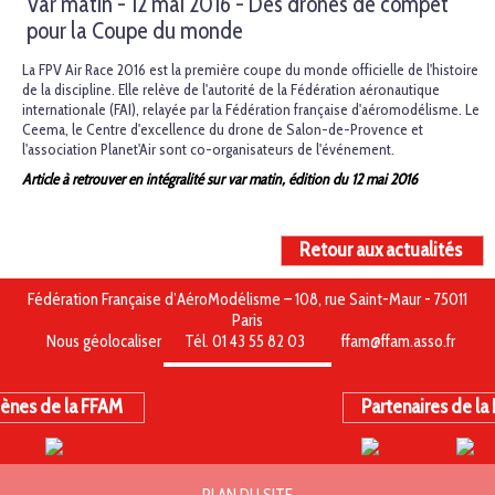
Var matin - 12 mai 2016 - Des drones de compet'
pour la Coupe du monde
La FPV Air Race 2016 est la première coupe du monde officielle de l'histoire
de la discipline. Elle relève de l'autorité de la Fédération aéronautique
internationale (FAI), relayée par la Fédération française d'aéromodélisme. Le
Ceema, le Centre d'excellence du drone de Salon-de-Provence et
l'association Planet'Air sont co-organisateurs de l'événement.
Article à retrouver en intégralité sur var matin, édition du 12 mai 2016
Retour aux actualités
Fédération Française d’AéroModélisme – 108, rue Saint-Maur - 75011
Paris
Nous géolocaliser
Tél. 01 43 55 82 03
ffam@ffam.asso.fr
ènes de la FFAM
Partenaires de la