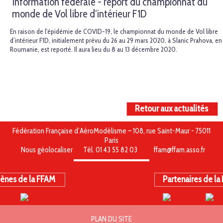
Information fédérale - report du championnat du
monde de Vol libre d’intérieur F1D
En raison de l'épidémie de COVID-19, le championnat du monde de Vol libre
d’intérieur F1D, initialement prévu du 26 au 29 mars 2020, à Slanic Prahova, en
Roumanie, est reporté. Il aura lieu du 8 au 13 décembre 2020.
Retour aux actualités
Fédération Française d’AéroModélisme – 108, rue Saint-Maur - 75011
Paris
Nous géolocaliser
Tél. 01 43 55 82 03
ffam@ffam.asso.fr
ènes de la FFAM
Partenaires de la
PLAN DU SITE