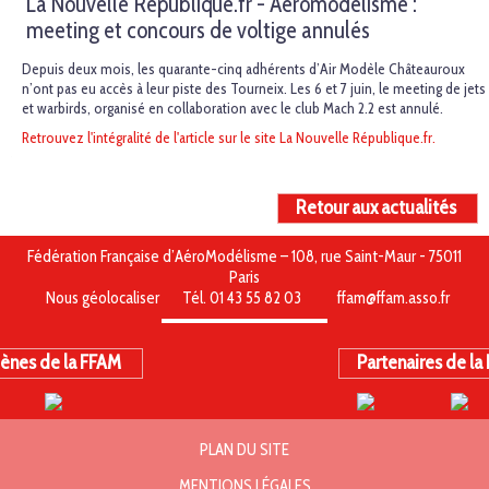
La Nouvelle République.fr - Aéromodélisme :
meeting et concours de voltige annulés
Depuis deux mois, les quarante-cinq adhérents d’Air Modèle Châteauroux
n’ont pas eu accès à leur piste des Tourneix.
Les 6 et 7 juin, le meeting de jets
et warbirds, organisé en collaboration avec le club Mach 2.2 est annulé.
Retrouvez l'intégralité de l'article sur le site La Nouvelle République.fr.
Retour aux actualités
Fédération Française d’AéroModélisme – 108, rue Saint-Maur - 75011
Paris
Nous géolocaliser
Tél. 01 43 55 82 03
ffam@ffam.asso.fr
ènes de la FFAM
Partenaires de la
PLAN DU SITE
MENTIONS LÉGALES