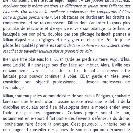
bien conscient, c’est le futur enjeu majeur : «
Les joueurs de haut niveau
reçoivent tous le même matériel. La différence se jouera dans l’alliance des
éléments. Qui trouvera la meilleure combinaison des composants ? C’est
notre angoisse permanente ».
Les obstacles se durcissent, les circuits se
complexifient et se raccourcissent. Killian doit s’adapter toujours plus
pour plus de réactivité et d’exigence envers son pilotage. La technique
inculquée par son père, doublée par son pilotage instinctif, permet à
Killian d’ajuster ses réglages et de gagner en efficacité. Pour le jeune
pilote, les qualités premières sont «
de faire confiance à son instinct, d’être
réactif et de travailler toujours plus sa propreté de vol
».
Bien que titré plusieurs fois, Killian garde les pieds sur terre. Aujourd’hui,
avec lucidité, il n’envisage pas d’en faire son métier. Alors, il allie ses
entraînements avec sa scolarité. Tout en tenant à conserver cette
latitude pour pouvoir continuer à voler, Killian garde en tête, avec
conviction, son objectif professionnel : devenir professeur de
technologie.
Killian, soutenu par les aéromodélistes de son club à Périgueux, souhaite
faire connaitre le multirotor. Il assure que ce n’est que le début de la
discipline et qu’elle tend à se développer dans le monde entier, avec
l’aide de plusieurs organismes. Certains projets voient le jour,
notamment en e-sport. Il fait partie des fervents défenseurs du drone,
souhaitant faire éclore la pratique. C’est pourquoi il n’hésite pas à
encourager et conseiller des jeunes de son club qui ont découvert le