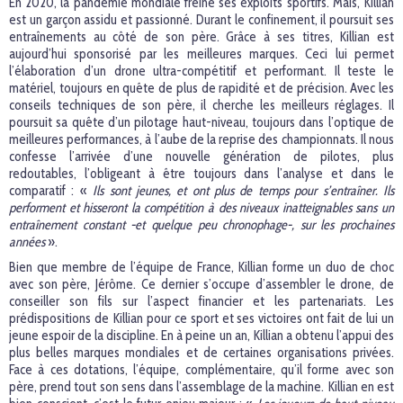
En 2020, la pandémie mondiale freine ses exploits sportifs. Mais, Killian
est un garçon assidu et passionné. Durant le confinement, il poursuit ses
entraînements au côté de son père. Grâce à ses titres, Killian est
aujourd’hui sponsorisé par les meilleures marques. Ceci lui permet
l’élaboration d’un drone ultra-compétitif et performant. Il teste le
matériel, toujours en quête de plus de rapidité et de précision. Avec les
conseils techniques de son père, il cherche les meilleurs réglages. Il
poursuit sa quête d’un pilotage haut-niveau, toujours dans l’optique de
meilleures performances, à l’aube de la reprise des championnats. Il nous
confesse l’arrivée d’une nouvelle génération de pilotes, plus
redoutables, l’obligeant à être toujours dans l’analyse et dans le
comparatif : «
Ils sont jeunes, et ont plus de temps pour s’entraîner. Ils
performent et hisseront la compétition à des niveaux inatteignables sans un
entraînement constant -et quelque peu chronophage-, sur les prochaines
années
».
Bien que membre de l’équipe de France, Killian forme un duo de choc
avec son père, Jérôme. Ce dernier s’occupe d’assembler le drone, de
conseiller son fils sur l’aspect financier et les partenariats. Les
prédispositions de Killian pour ce sport et ses victoires ont fait de lui un
jeune espoir de la discipline. En à peine un an, Killian a obtenu l’appui des
plus belles marques mondiales et de certaines organisations privées.
Face à ces dotations, l’équipe, complémentaire, qu’il forme avec son
père, prend tout son sens dans l’assemblage de la machine. Killian en est