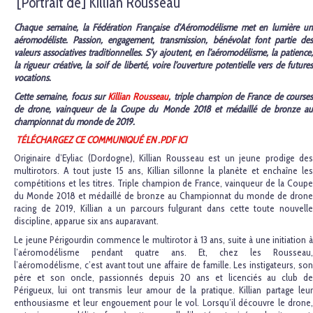
[Portrait de] Killian Rousseau
Chaque semaine, la Fédération Française d’Aéromodélisme met en lumière un
aéromodéliste. Passion, engagement, transmission, bénévolat font partie des
valeurs associatives traditionnelles. S’y ajoutent, en l’aéromodélisme, la patience,
la rigueur créative, la soif de liberté, voire l’ouverture potentielle vers de futures
vocations.
Cette semaine, focus sur
Killian Rousseau
, triple champion de France de course
de drone, vainqueur de la Coupe du Monde 2018 et médaillé de bronze au
championnat du monde de 2019.
TÉLÉCHARGEZ CE COMMUNIQUÉ EN .PDF ICI
Originaire d’Eyliac (Dordogne), Killian Rousseau est un jeune prodige des
multirotors. A tout juste 15 ans, Killian sillonne la planète et enchaîne les
compétitions et les titres. Triple champion de France, vainqueur de la Coupe
du Monde 2018 et médaillé de bronze au Championnat du monde de drone
racing de 2019, Killian a un parcours fulgurant dans cette toute nouvelle
discipline, apparue six ans auparavant.
Le jeune Périgourdin commence le multirotor à 13 ans, suite à une initiation à
l’aéromodélisme pendant quatre ans. Et, chez les Rousseau,
l’aéromodélisme, c’est avant tout une affaire de famille. Les instigateurs, son
père et son oncle, passionnés depuis 20 ans et licenciés au club de
Périgueux, lui ont transmis leur amour de la pratique. Killian partage leur
enthousiasme et leur engouement pour le vol. Lorsqu’il découvre le drone,