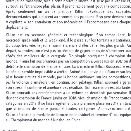
notre jeune modéliste, face à cette nouvelle liberté, est grisé par la vitesse et,
surtout, se fait encore plus plaisir. Il prend rapidement goût à la compétition.
Après seulement un an de pratique, Killian développe des capacités
déconcertantes qui le placent au sommet des podiums. Son père devient son
« copilote », son entraîneur et son mécanicien. Il l’accompagne dans chaque
déplacement.
Killian est en seconde générale et technologique. Son temps libre, le
mercredi après-midi et le week-end, il le passe sur les terrains à s’entraîner.
Du coup, très vite, le jeune homme a envie d’aller défier les plus grands. Au
départ, sa motivation n’est pas forcément de gagner, mais de s’améliorer aux
côtés des meilleurs de la catégorie. De simple pratiquant à champion du
monde, il aura fait ses premiers pas en compétition à Bordeaux en 2017 où il
détrône le champion de France en titre. La « machine Killian Rousseau » est
lancée et semble impossible à arrêter. Animé par l’envie de s’élancer sur les
plus beaux circuits du monde, par la bonne ambiance sur les compétitions,
par la volonté d’améliorer, en continu, son pilotage, Killian apprend à gérer
son stress. Il confirme et améliore ses résultats. Son ascension est bluffante.
Killian poursuit ses entraînements à un rythme de deux fois par semaine. Il
devient champion de France junior en 2018, vice-champion de France toutes
catégories en 2019. Il se hisse également à la première place en 2019 en tant
que champion de France junior et toutes catégories. Au niveau mondial,
e
Killian décroche la médaille de bronze en individuel et termine 4
par équip
au Championnat du monde à Ningbo, en Chine.