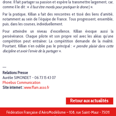
drone. Il fait partager sa passion et espère la transmettre largement, car,
comme il le dit : «
il faut être mordu pour pratiquer le drone
J ».
Par la pratique, Killian a fait des rencontres et tissé des liens d’amitié,
notamment au sein de l’équipe de France. Tous progressent, ensemble,
puis, dans les courses, individuellement.
Pour atteindre un niveau d’excellence, Killian évoque aussi la
persévérance. Chaque pilote vit son propre vol avec les aléas qu’une
compétition peut entraîner. La compétition demande de la rivalité.
Pourtant, Killian n’en oublie pas le principal :
« prendre plaisir dans cette
discipline et avoir l’envie de la partager ».
__
Relations Presse
Aurélie SIMONDET - 06 73 15 43 07
Phoebus Communication
Site internet :
www.ffam.asso.fr
Retour aux actualités
Fédération Française d’AéroModélisme – 108, rue Saint-Maur - 75011