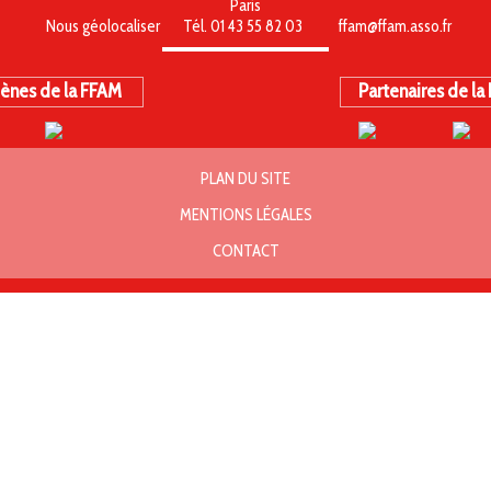
Paris
Nous géolocaliser
Tél. 01 43 55 82 03
ffam@ffam.asso.fr
ènes de la FFAM
Partenaires de la
PLAN DU SITE
MENTIONS LÉGALES
CONTACT