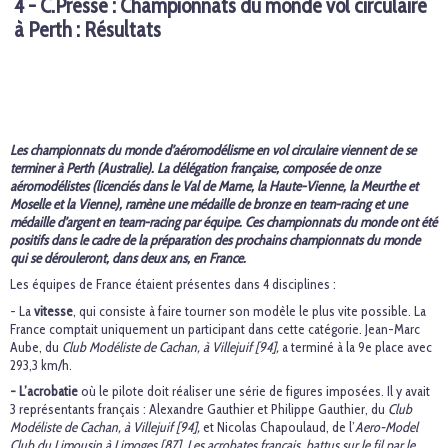
4 - C.Presse : Championnats du monde vol circulaire
à Perth : Résultats
Les championnats du monde d’aéromodélisme en vol circulaire viennent de se
terminer à Perth (Australie). La délégation française, composée de onze
aéromodélistes (licenciés dans le Val de Marne, la Haute-Vienne, la Meurthe et
Moselle et la Vienne), ramène une médaille de bronze en team-racing et une
médaille d’argent en team-racing par équipe. Ces championnats du monde ont été
positifs dans le cadre de la préparation des prochains championnats du monde
qui se dérouleront, dans deux ans, en France.
Les équipes de France étaient présentes dans 4 disciplines :
- La
vitesse
, qui consiste à faire tourner son modèle le plus vite possible. La
France comptait uniquement un participant dans cette catégorie. Jean-Marc
Aube, du
Club Modéliste de Cachan, à Villejuif [94],
a terminé à la 9e place avec
293,3 km/h.
- L’acrobatie
où le pilote doit réaliser une série de figures imposées. Il y avait
3 représentants français : Alexandre Gauthier et Philippe Gauthier, du
Club
Modéliste de Cachan, à Villejuif [94],
et Nicolas Chapoulaud, de l’
Aero-Model
Club du Limousin à Limoges [87]. Les acrobates français, battus sur le fil par le