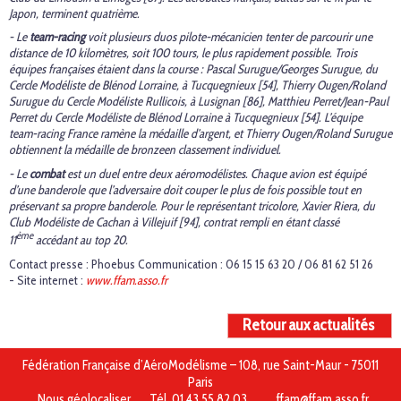
Japon, terminent quatrième.
- Le
team-racing
voit plusieurs duos pilote-mécanicien tenter de parcourir une
distance de 10 kilomètres, soit 100 tours, le plus rapidement possible. Trois
équipes françaises étaient dans la course : Pascal Surugue/Georges Surugue, du
Cercle Modéliste de Blénod Lorraine, à Tucquegnieux [54], Thierry Ougen/Roland
Surugue du Cercle Modéliste Rullicois, à Lusignan [86], Matthieu Perret​/Jean-Paul
Perret du Cercle Modéliste de Blénod Lorraine à Tucquegnieux [54]. L’équipe
team-racing France ramène la médaille d’argent, et Thierry Ougen/Roland Surugue
obtiennent la médaille de bronzeen classement individuel.
- Le
combat
est un duel entre deux aéromodélistes. Chaque avion est équipé
d’une banderole que l’adversaire doit couper le plus de fois possible tout en
préservant sa propre banderole. Pour le représentant tricolore, Xavier Riera, du
Club Modéliste de Cachan à Villejuif [94], contrat rempli en étant classé
ème
11
accédant au top 20.
Contact presse : Phoebus Communication : 06 15 15 63 20 / 06 81 62 51 26
- Site internet :
www.ffam.asso.fr
Retour aux actualités
Fédération Française d’AéroModélisme – 108, rue Saint-Maur - 75011
Paris
Nous géolocaliser
Tél. 01 43 55 82 03
ffam@ffam.asso.fr